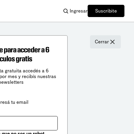
Ingresar
Suscribite
Cerrar
e para acceder a 6
ículos gratis
ta gratuita accedés a 6
 por mes y recibís nuestras
newsletters
gresá tu email
que no sos un robot