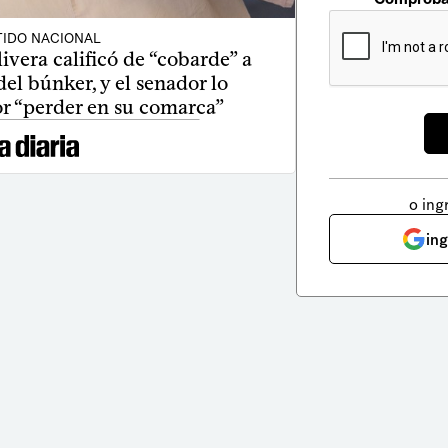
TIDO NACIONAL
ivera calificó de “cobarde” a
del búnker, y el senador lo
or “perder en su comarca”
o ing
in