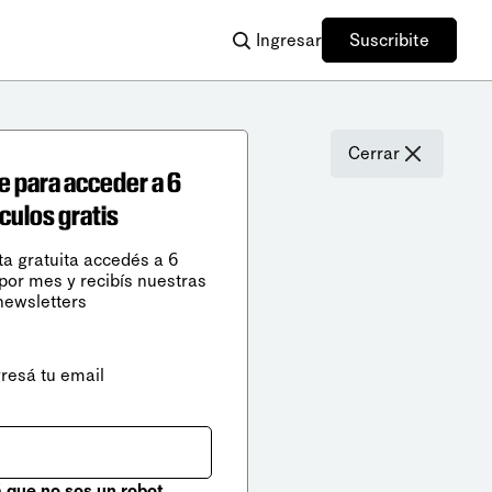
Ingresar
Suscribite
Cerrar
e para acceder a 6
ículos gratis
ta gratuita accedés a 6
 por mes y recibís nuestras
newsletters
gresá tu email
que no sos un robot