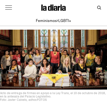
Feminismos
LGBTI+
Acto de entrega de firmas en apoyo a la Ley Trans, el 10 de octubre de 2018,
en la antesala del Palacio Legislativo.
Foto: Javier Calvelo, adhocFOTOS