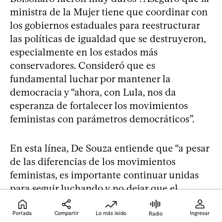
ministra de la Mujer tiene que coordinar con
los gobiernos estaduales para reestructurar
las políticas de igualdad que se destruyeron,
especialmente en los estados más
conservadores. Consideró que es
fundamental luchar por mantener la
democracia y “ahora, con Lula, nos da
esperanza de fortalecer los movimientos
feministas con parámetros democráticos”.
En esta línea, De Souza entiende que “a pesar
de las diferencias de los movimientos
feministas, es importante continuar unidas
para seguir luchando y no dejar que el
movimiento conservador gane espacios”.
Valoró que haya mayor participación de las
Portada
Compartir
Lo más leído
Ingresar
Radio