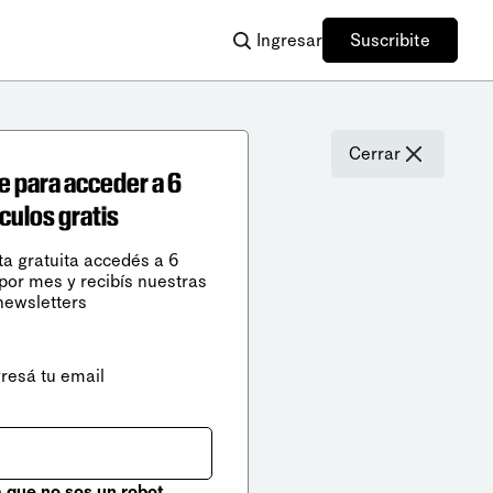
Ingresar
Suscribite
Cerrar
e para acceder a 6
ículos gratis
ta gratuita accedés a 6
 por mes y recibís nuestras
newsletters
gresá tu email
que no sos un robot