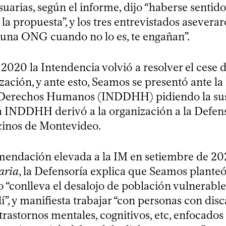
suarias, según el informe, dijo “haberse senti
 la propuesta”, y los tres entrevistados asevera
 una ONG cuando no lo es, te engañan”.
2020 la Intendencia volvió a resolver el cese
zación, y ante esto, Seamos se presentó ante la
 Derechos Humanos (INDDHH) pidiendo la su
a INDDHH derivó a la organización a la Defen
cinos de Montevideo.
endación elevada a la IM en setiembre de 202
iaria
, la Defensoría explica que Seamos planteó
 “conlleva el desalojo de población vulnerable
lí”, y manifiesta trabajar “con personas con dis
 trastornos mentales, cognitivos, etc, enfocados 