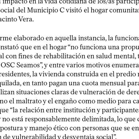
u impacto en la vida cotidiana de los/as partici
ocial del Municipio C visitó el hogar comunita
acinto Vera.
rme elaborado en aquella instancia, la funcion
nstató que en el hogar “no funciona una propu
al con fines de rehabilitación en salud mental, 
a OSC Seamos”, y entre varios motivos enumera
 residentes, la vivienda construida en el predio
quilada, en tanto pagan una cuota mensual para
alizan situaciones claras de vulneración de de
mo el maltrato y el engaño como medio para cap
que “la relación entre institución y participante
 no está responsablemente delimitada, lo que
a postura y manejo ético con personas que se e
 de vulnerabilidad y desventaja social”.