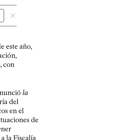
de este año,
ución,
, con
denunció
la
ría del
os en el
ituaciones de
ener
a la Fiscalía