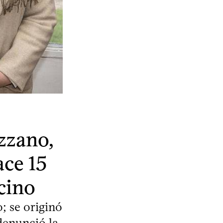
zzano,
ce 15
cino
; se originó
denunció la