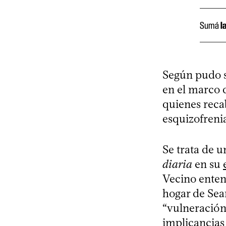
Sumá
l
Según pudo 
en el marco d
quienes recab
esquizofrenia
Se trata de u
diaria
en su
Vecino enten
hogar de Sea
“vulneración
implicancias 