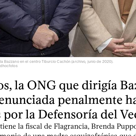
la Bazzano en el centro Tiburcio Cachón (archivo, junio de 2020).
adhocfotos
s, la ONG que dirigía Ba
denunciada penalmente ha
s por la Defensoría del Ve
 tiene la fiscal de Flagrancia, Brenda Puppo
stimonio de una madre esquizofrénica que 