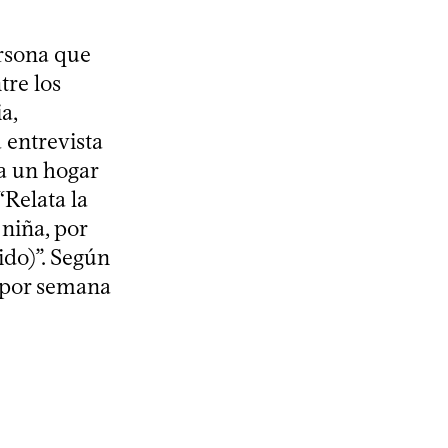
ersona que
tre los
a,
 entrevista
 a un hogar
“Relata la
niña, por
ido)”. Según
z por semana