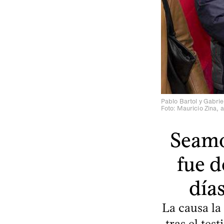
Pablo Bartol y Gabrie
Foto: Mauricio Zina, 
Seamo
fue 
día
La causa la
tras el te