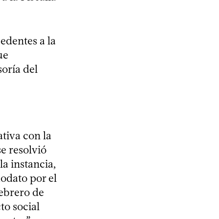
cedentes a la
ue
oría del
ativa con la
e resolvió
a instancia,
odato por el
febrero de
to social