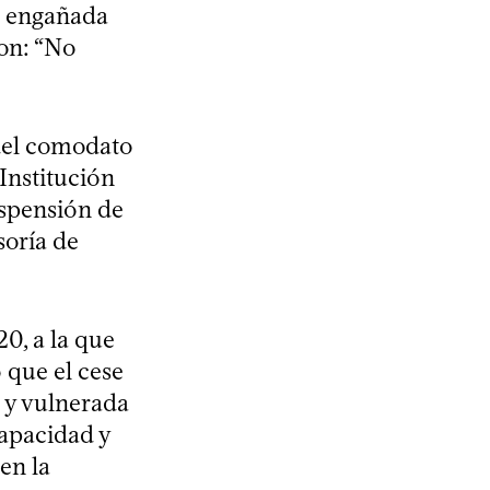
do engañada
ron: “No
 del comodato
 Institución
spensión de
soría de
0, a la que
 que el cese
 y vulnerada
capacidad y
en la