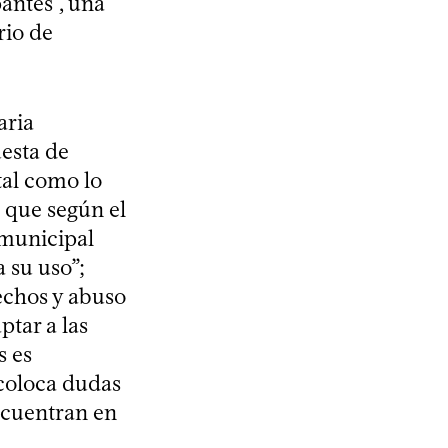
pantes”, una
rio de
aria
esta de
tal como lo
 que según el
 municipal
 su uso”;
rechos y abuso
tar a las
s es
 coloca dudas
ncuentran en