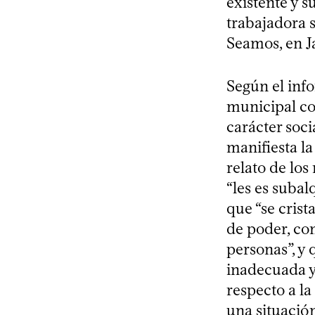
existente y s
trabajadora s
Seamos, en J
Según el info
municipal co
carácter soci
manifiesta l
relato de los
“les es subal
que “se crist
de poder, co
personas”, y 
inadecuada y
respecto a l
una situación