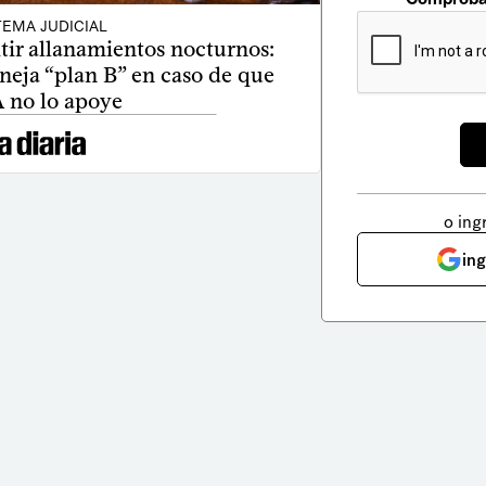
TEMA JUDICIAL
tir allanamientos nocturnos:
neja “plan B” en caso de que
A no lo apoye
o ing
in