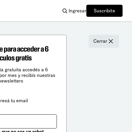
Ingresar
Suscribite
Cerrar
e para acceder a 6
ículos gratis
ta gratuita accedés a 6
 por mes y recibís nuestras
newsletters
gresá tu email
que no sos un robot