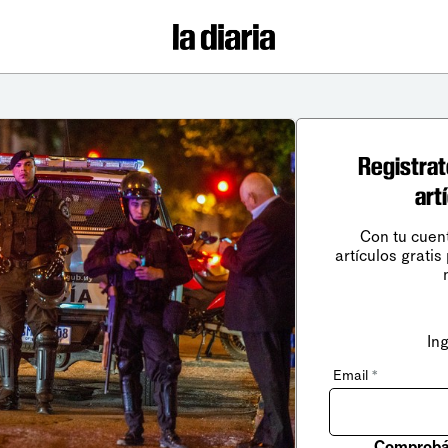
Registrat
art
Con tu cuen
artículos gratis
In
Email
*
Comprobá 