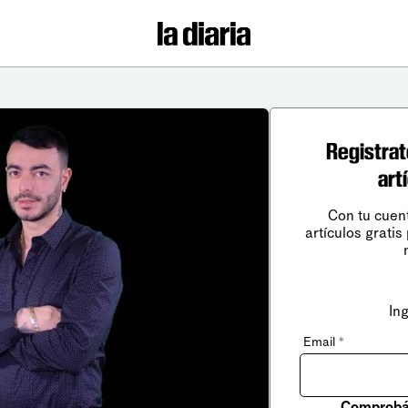
Registrat
art
Con tu cuen
artículos gratis
In
Email
*
Comprobá 