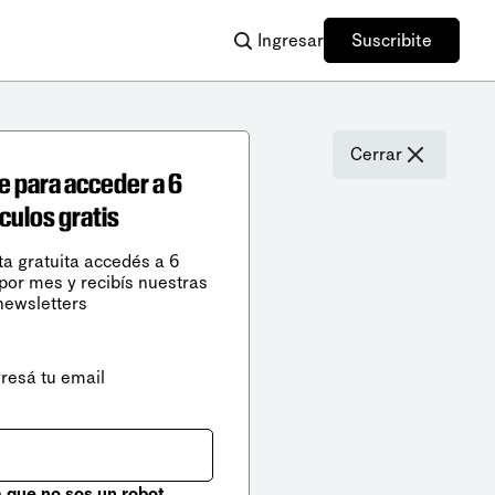
Ingresar
Suscribite
Cerrar
e para acceder a 6
ículos gratis
ta gratuita accedés a 6
 por mes y recibís nuestras
newsletters
gresá tu email
que no sos un robot