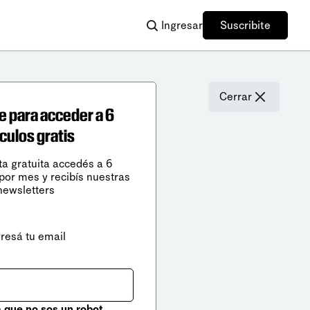
Ingresar
Suscribite
Cerrar
e para acceder a 6
ículos gratis
ta gratuita accedés a 6
 por mes y recibís nuestras
newsletters
gresá tu email
que no sos un robot