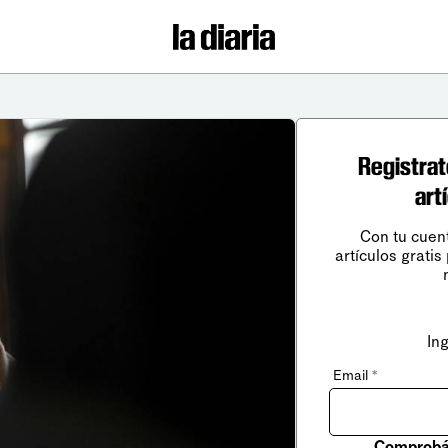
Registrat
art
Con tu cuen
artículos gratis
In
Email
*
Comprobá 