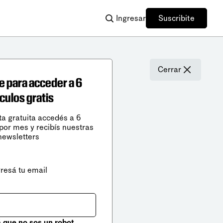
Ingresar
Suscribite
Cerrar
e para acceder a 6
ículos gratis
ta gratuita accedés a 6
 por mes y recibís nuestras
newsletters
gresá tu email
que no sos un robot