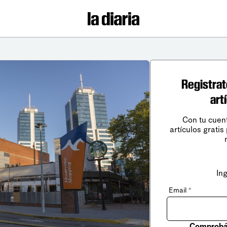
Registrat
art
Con tu cuen
artículos gratis
In
Email
*
Comprobá 