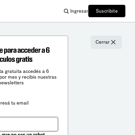
Ingresar
Suscribite
Cerrar
e para acceder a 6
ículos gratis
ta gratuita accedés a 6
 por mes y recibís nuestras
newsletters
gresá tu email
que no sos un robot