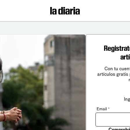
Registrat
art
Con tu cuen
artículos gratis
In
Email
*
Comprobá 