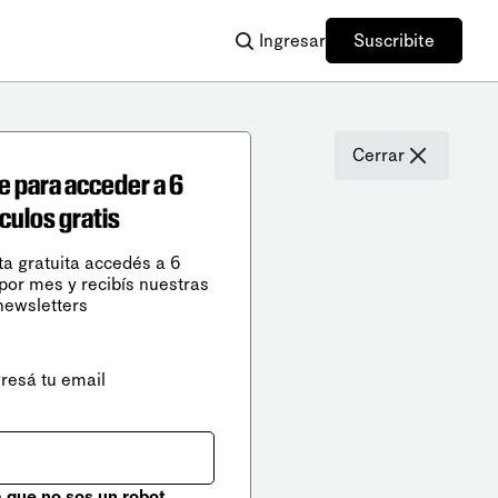
Ingresar
Suscribite
Cerrar
e para acceder a 6
ículos gratis
ta gratuita accedés a 6
 por mes y recibís nuestras
newsletters
gresá tu email
que no sos un robot