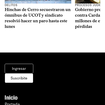
DELITOS
PROCESOS JUDICIA
Hinchas de Cerro secuestraron un
Gobierno prese
ómnibus de UCOT y sindicato
contra Cardama
resolvió hacer un paro hasta este
millones de eur
lunes
pérdidas
Ingresar
Suscribite
Inicio
Portada