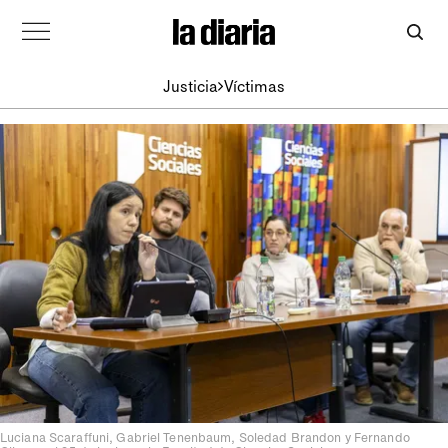
Justicia
Víctimas
Luciana Scaraffuni, Gabriel Tenenbaum, Soledad Brandon y Fernando