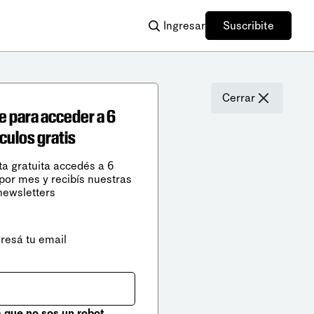
Ingresar
Suscribite
Cerrar
e para acceder a 6
ículos gratis
ta gratuita accedés a 6
 por mes y recibís nuestras
newsletters
gresá tu email
que no sos un robot