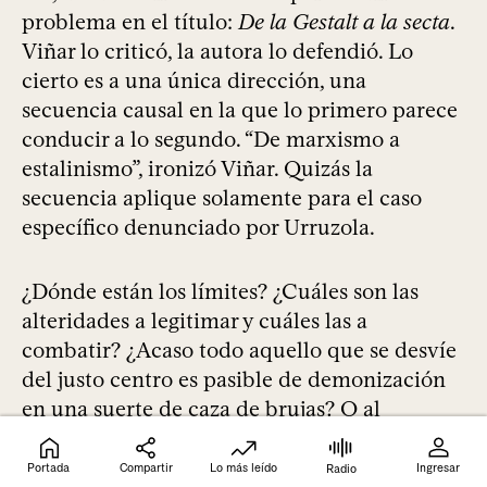
problema en el título:
De la Gestalt a la secta
.
Viñar lo criticó, la autora lo defendió. Lo
cierto es a una única dirección, una
secuencia causal en la que lo primero parece
conducir a lo segundo. “De marxismo a
estalinismo”, ironizó Viñar. Quizás la
secuencia aplique solamente para el caso
específico denunciado por Urruzola.
¿Dónde están los límites? ¿Cuáles son las
alteridades a legitimar y cuáles las a
combatir? ¿Acaso todo aquello que se desvíe
del justo centro es pasible de demonización
en una suerte de caza de brujas? O al
contrario, ¿se deben incrementar los
mecanismos de control y sanción, la
Portada
Compartir
Lo más leído
Ingresar
Radio