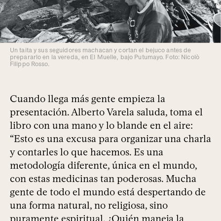
Un taita y sus seguidores machacan y cortan el bejuco antes de
prepararlo en la vereda, en El Muelle, bajo Putumayo. Foto: Nicolò
Filippo Rosso.
Cuando llega más gente empieza la
presentación. Alberto Varela saluda, toma el
libro con una mano y lo blande en el aire:
“Esto es una excusa para organizar una charla
y contarles lo que hacemos. Es una
metodología diferente, única en el mundo,
con estas medicinas tan poderosas. Mucha
gente de todo el mundo está despertando de
una forma natural, no religiosa, sino
puramente espiritual. ¿Quién maneja la