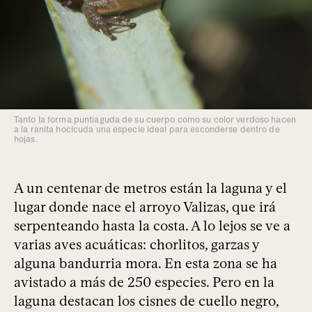
Tanto la forma puntiaguda de su cuerpo como su color verdoso hacen
a la ranita hocicuda una especie ideal para esconderse dentro de
hojas.
A un centenar de metros están la laguna y el
lugar donde nace el arroyo Valizas, que irá
serpenteando hasta la costa. A lo lejos se ve a
varias aves acuáticas: chorlitos, garzas y
alguna bandurria mora. En esta zona se ha
avistado a más de 250 especies. Pero en la
laguna destacan los cisnes de cuello negro,