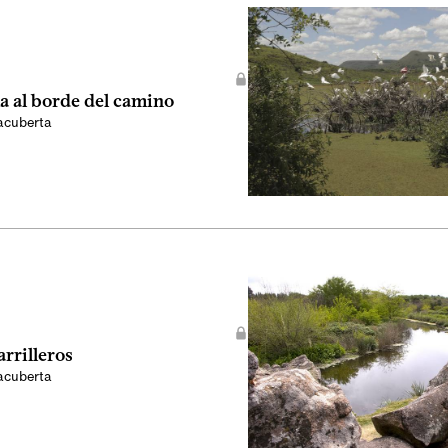
a al borde del camino
acuberta
rrilleros
acuberta