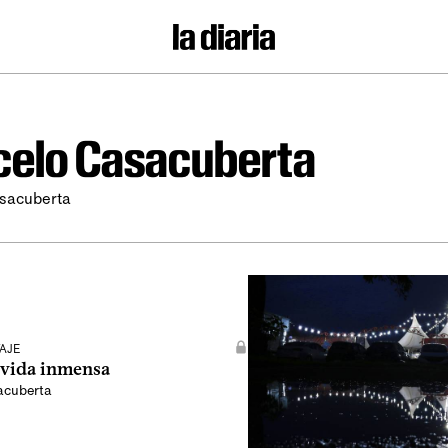
celo Casacuberta
sacuberta
AJE
, vida inmensa
acuberta