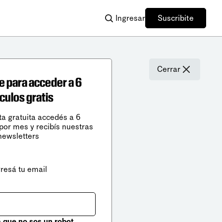
Ingresar
Suscribite
Cerrar
e para acceder a 6
ículos gratis
ta gratuita accedés a 6
 por mes y recibís nuestras
newsletters
gresá tu email
que no sos un robot