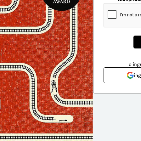
o ing
in