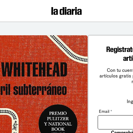
Registrat
art
Con tu cuen
artículos gratis
In
Email
*
Comprobá 