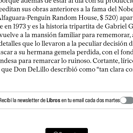
porque además de estar al día con su producc
reeditan sus obras anteriores a la fama del Nobe
lfaguara-Penguin Random House, $ 520) apar
 en 1973 y es la historia tripartita de Gabriel 
uelve a la mansión familiar para rememorar, a
detalles que lo llevaron a la peculiar decisión 
uscar a su hermana gemela perdida, con el fond
andesa para remarcar lo ruinoso. Cortante, líric
a que Don DeLillo describió como “tan clara c
Recibí la newsletter de
Libros
en tu email cada dos martes