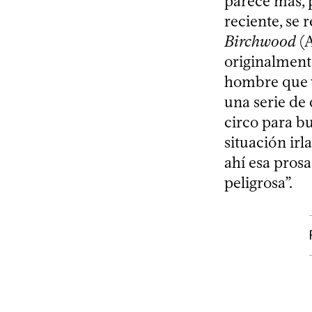
parece más, 
reciente, se 
Birchwood
(A
originalmente
hombre que v
una serie de 
circo para b
situación irl
ahí esa pros
peligrosa”.