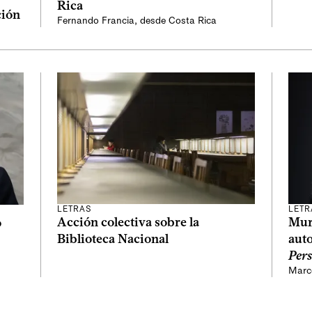
Rica
ción
Fernando Francia, desde Costa Rica
LETRAS
LETR
Acción colectiva sobre la
Muri
o
Biblioteca Nacional
aut
Pers
Marc