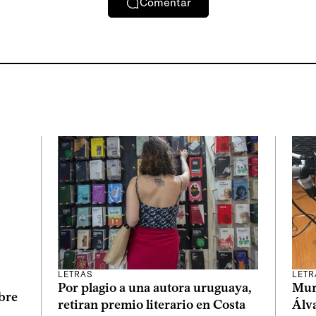
Comentar
LETR
LETRAS
Muri
Por plagio a una autora uruguaya,
bre
Álv
retiran premio literario en Costa