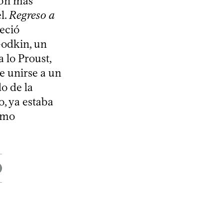
ión más
l.
Regreso a
eció
Godkin, un
 lo Proust,
de unirse a un
o de la
o, ya estaba
omo