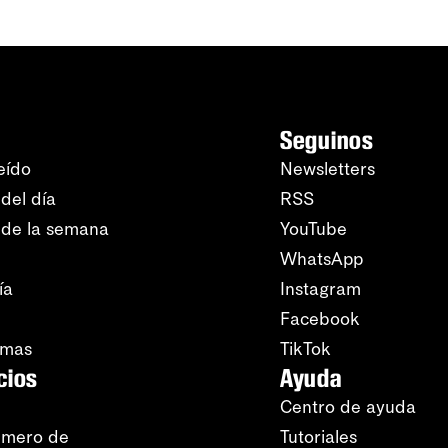
Seguinos
eído
Newsletters
del día
RSS
 de la semana
YouTube
WhatsApp
ía
Instagram
Facebook
amas
TikTok
cios
Ayuda
Centro de ayuda
úmero de
Tutoriales