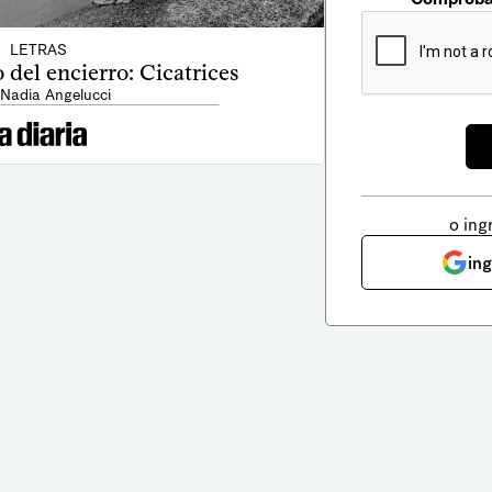
LETRAS
 del encierro: Cicatrices
 Nadia Angelucci
o ing
in