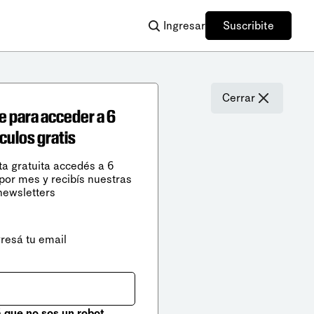
Ingresar
Suscribite
Cerrar
e para acceder a 6
ículos gratis
ta gratuita accedés a 6
 por mes y recibís nuestras
newsletters
gresá tu email
que no sos un robot