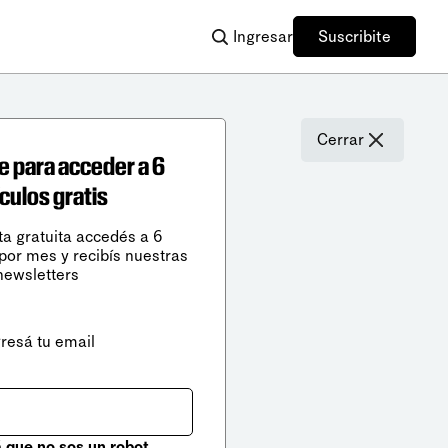
Ingresar
Suscribite
Cerrar
e para acceder a 6
ículos gratis
ta gratuita accedés a 6
 por mes y recibís nuestras
newsletters
gresá tu email
que no sos un robot