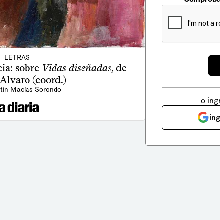
LETRAS
cia: sobre
Vidas diseñadas
, de
Alvaro (coord.)
rtín Macías Sorondo
o ing
in