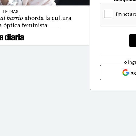
LETRAS
al barrio
aborda la cultura
 óptica feminista
o ing
in