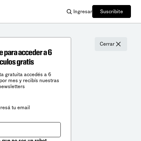
Ingresar
Suscribite
Cerrar
e para acceder a 6
ículos gratis
ta gratuita accedés a 6
 por mes y recibís nuestras
newsletters
gresá tu email
que no sos un robot