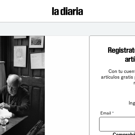
Registrat
art
Con tu cuen
artículos gratis
In
Email
*
Comprobá 