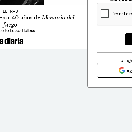
LETRAS
reno: 40 años de
Memoria del
fuego
berto López Belloso
o ing
in