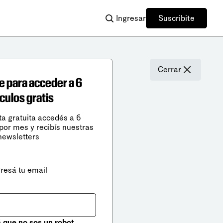
Ingresar
Suscribite
Cerrar
e para acceder a 6
ículos gratis
ta gratuita accedés a 6
 por mes y recibís nuestras
newsletters
gresá tu email
que no sos un robot