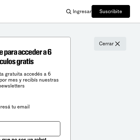
Ingresar
Suscribite
Cerrar
e para acceder a 6
ículos gratis
ta gratuita accedés a 6
 por mes y recibís nuestras
newsletters
gresá tu email
que no sos un robot