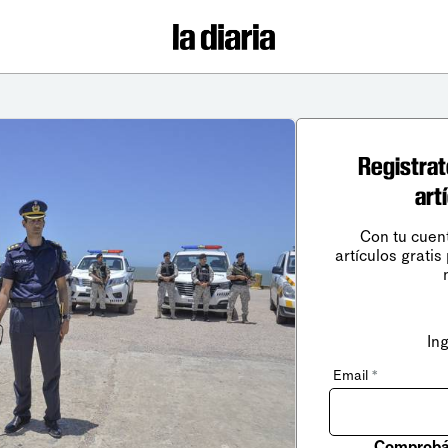
Registrat
art
Con tu cuen
artículos gratis
In
Email
*
Comprobá 