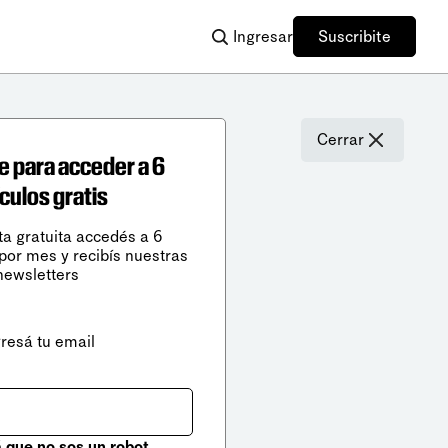
Ingresar
Suscribite
Cerrar
e para acceder a 6
ículos gratis
ta gratuita accedés a 6
 por mes y recibís nuestras
newsletters
gresá tu email
que no sos un robot