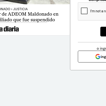
NADO › JUSTICIA
avor de ADEOM Maldonado en
iliado que fue suspendido
o ing
in