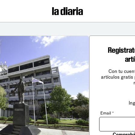
Registrat
art
Con tu cuen
artículos gratis
In
Email
*
Comprobá 