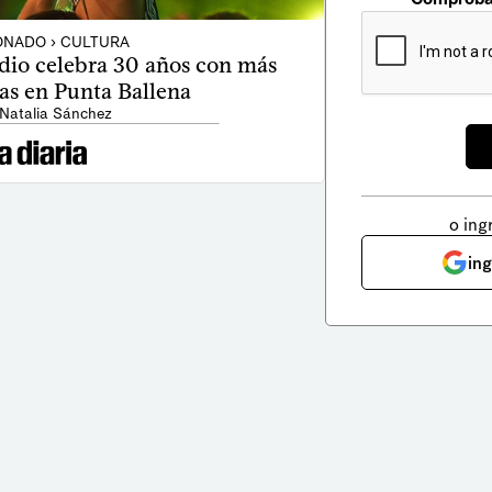
NADO › CULTURA
dio celebra 30 años con más
tas en Punta Ballena
 Natalia Sánchez
o ing
in