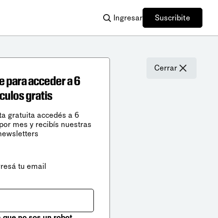
Ingresar
Suscribite
Cerrar
e para acceder a 6
ículos gratis
ta gratuita accedés a 6
 por mes y recibís nuestras
newsletters
gresá tu email
que no sos un robot