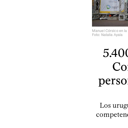
Manuel Córsico en la 
Foto: Natalia Ayala
5.400
Co
perso
Los urug
competenci