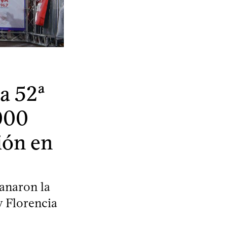
la 52ª
000
ión en
anaron la
y Florencia