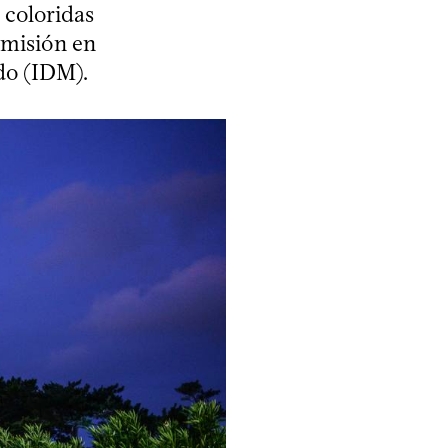
 coloridas
smisión en
do (IDM).