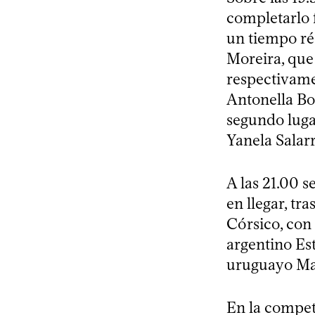
completarlo 
un tiempo ré
Moreira, que
respectivame
Antonella Bo
segundo luga
Yanela Salarr
A las 21.00 s
en llegar, tr
Córsico, con
argentino Es
uruguayo Mar
En la compet