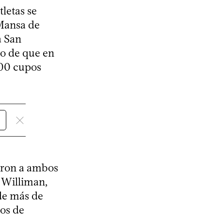
letas se
 Mansa de
a San
to de que en
600 cupos
garon a ambos
o Williman,
de más de
pos de