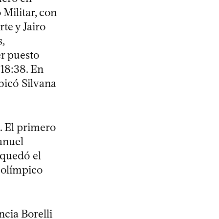
Militar, con
te y Jairo
,
er puesto
18:38. En
bicó Silvana
s. El primero
Manuel
 quedó el
 olímpico
cia Borelli