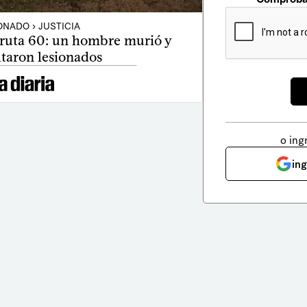
NADO › JUSTICIA
 ruta 60: un hombre murió y
ltaron lesionados
o ing
in