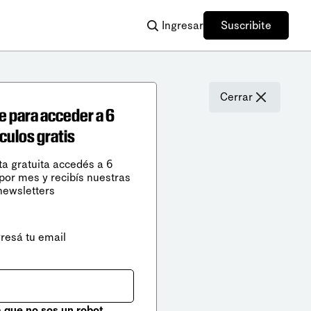
Ingresar
Suscribite
Cerrar
e para acceder a 6
ículos gratis
ta gratuita accedés a 6
 por mes y recibís nuestras
newsletters
gresá tu email
que no sos un robot