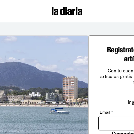
Registrat
art
Con tu cuen
artículos gratis
In
Email
*
Comprobá 