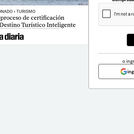
NADO › TURISMO
ó proceso de certificación
estino Turístico Inteligente
o ing
in