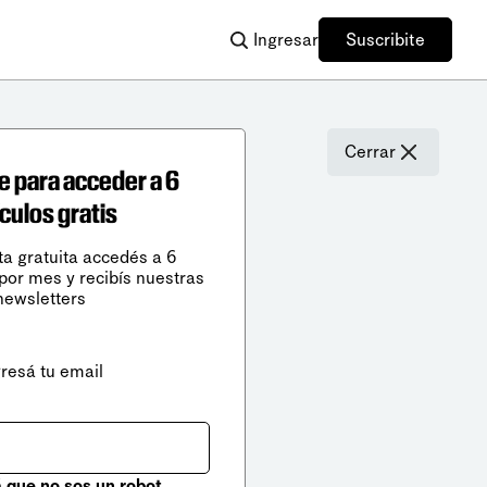
Ingresar
Suscribite
Cerrar
e para acceder a 6
ículos gratis
ta gratuita accedés a 6
 por mes y recibís nuestras
newsletters
gresá tu email
que no sos un robot