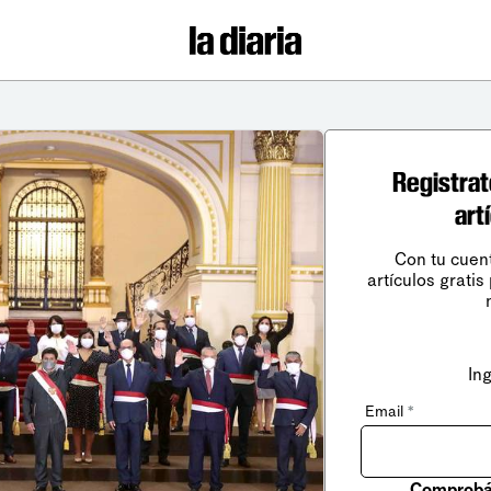
Registrat
art
Con tu cuen
artículos gratis
In
Email
*
Comprobá 