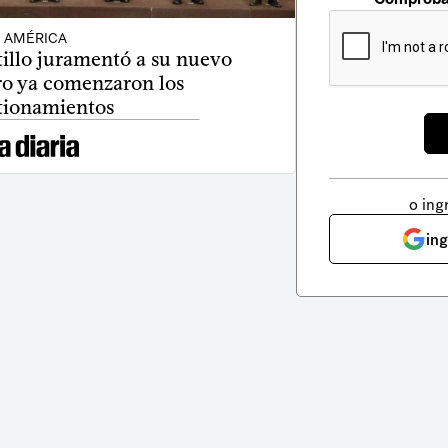
AMÉRICA
tillo juramentó a su nuevo
ro ya comenzaron los
tionamientos
o ing
in