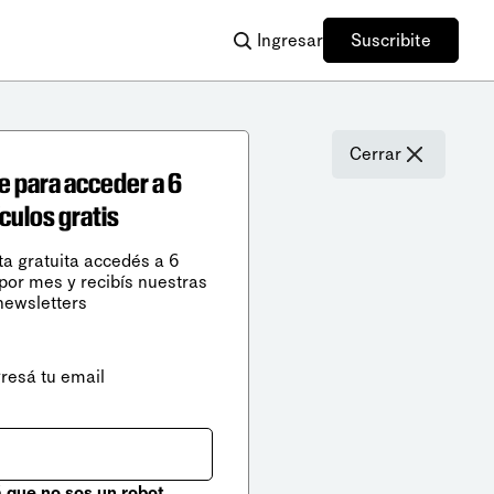
Ingresar
Suscribite
Cerrar
e para acceder a 6
ículos gratis
ta gratuita accedés a 6
 por mes y recibís nuestras
newsletters
gresá tu email
que no sos un robot