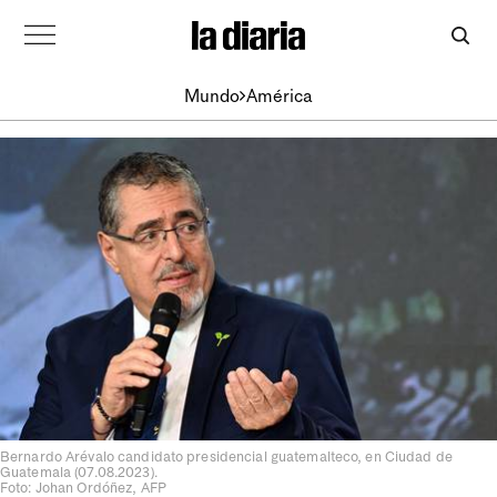
Mundo
América
Bernardo Arévalo candidato presidencial guatemalteco, en Ciudad de
Guatemala (07.08.2023).
Foto: Johan Ordóñez, AFP