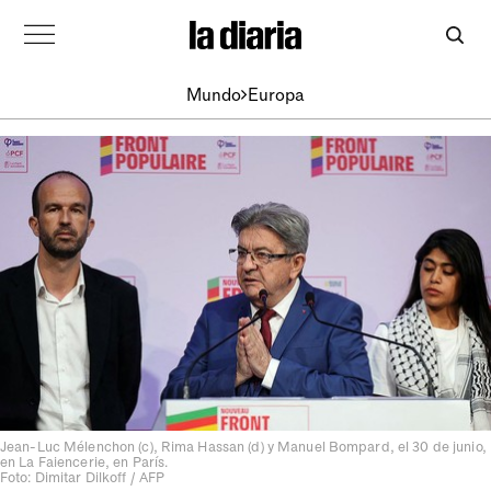
Mundo
Europa
Jean-Luc Mélenchon (c), Rima Hassan (d) y Manuel Bompard, el 30 de junio,
en La Faiencerie, en París.
Foto: Dimitar Dilkoff / AFP