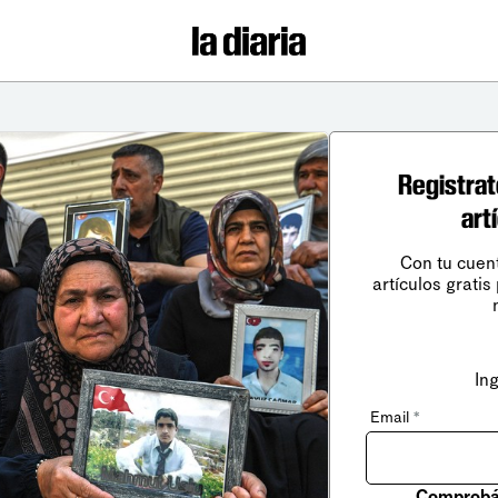
Registrat
art
Con tu cuen
artículos gratis
In
Email
*
Comprobá 