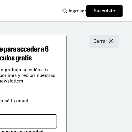
Ingresar
Suscribite
Cerrar
e para acceder a 6
ículos gratis
ta gratuita accedés a 6
 por mes y recibís nuestras
newsletters
gresá tu email
que no sos un robot