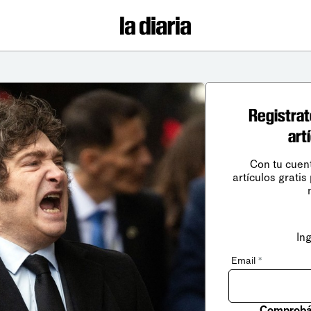
Registrat
art
Con tu cuen
artículos gratis
In
Email
*
Comprobá 