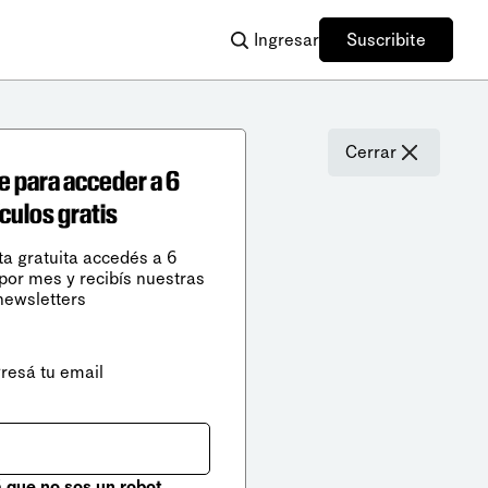
Ingresar
Suscribite
Cerrar
e para acceder a 6
ículos gratis
ta gratuita accedés a 6
 por mes y recibís nuestras
newsletters
gresá tu email
que no sos un robot