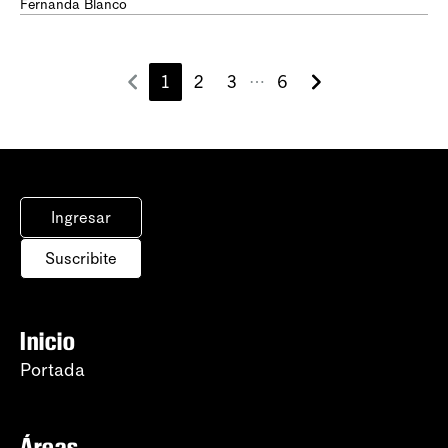
Fernanda Blanco
1
2
3
6
⋯
Ingresar
Suscribite
Inicio
Portada
Áreas