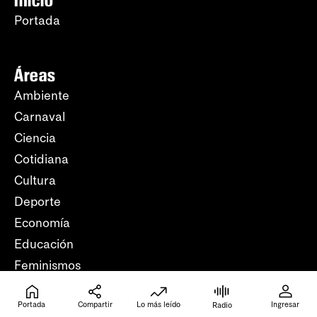
Inicio
Portada
Áreas
Ambiente
Carnaval
Ciencia
Cotidiana
Cultura
Deporte
Economía
Educación
Feminismos
Futuro
Portada
Compartir
Lo más leído
Ingresar
Justicia
Radio