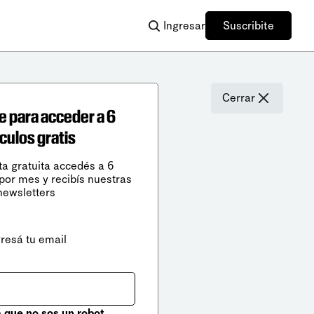
Ingresar
Suscribite
Cerrar
e para acceder a 6
ículos gratis
ta gratuita accedés a 6
 por mes y recibís nuestras
newsletters
gresá tu email
que no sos un robot