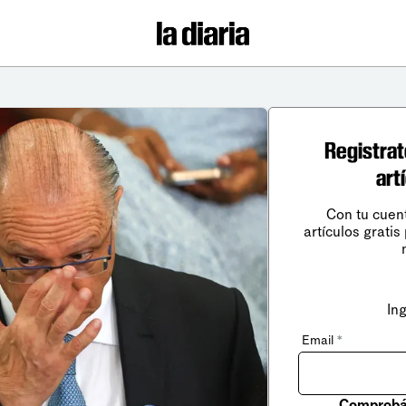
Registrat
art
Con tu cuen
artículos gratis
In
Email
*
Comprobá 