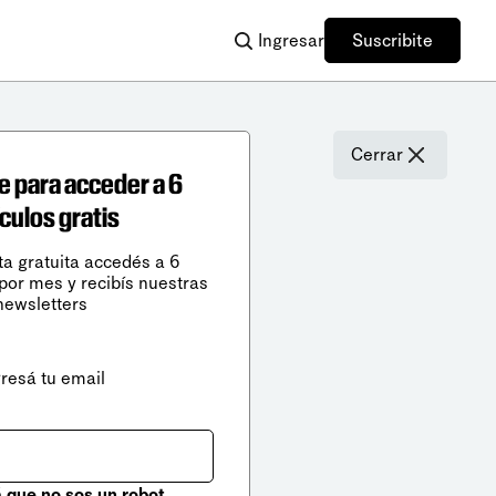
Ingresar
Suscribite
Cerrar
e para acceder a 6
ículos gratis
ta gratuita accedés a 6
 por mes y recibís nuestras
newsletters
gresá tu email
que no sos un robot