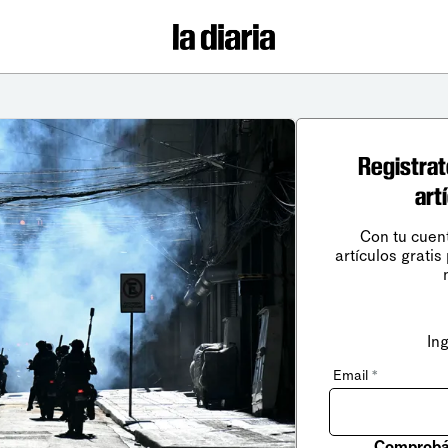
Registrat
art
Con tu cuen
artículos gratis
In
Email
*
Comprobá 