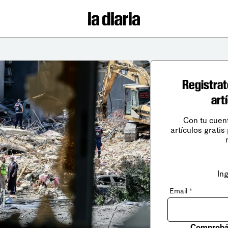
Registrat
art
Con tu cuen
artículos gratis
In
Email
*
Comprobá 