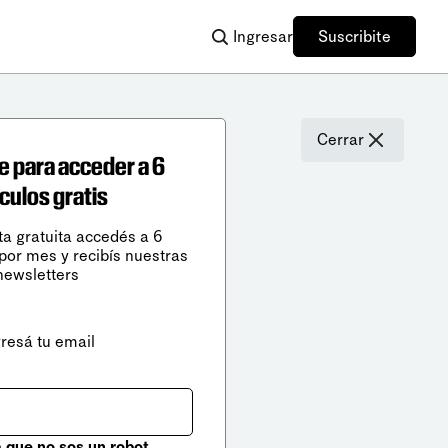
Ingresar
Suscribite
Cerrar
e para acceder a 6
ículos gratis
ta gratuita accedés a 6
 por mes y recibís nuestras
newsletters
gresá tu email
que no sos un robot