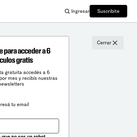
Ingresar
Suscribite
Cerrar
e para acceder a 6
ículos gratis
ta gratuita accedés a 6
 por mes y recibís nuestras
newsletters
gresá tu email
que no sos un robot