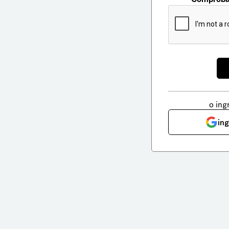
o ing
in