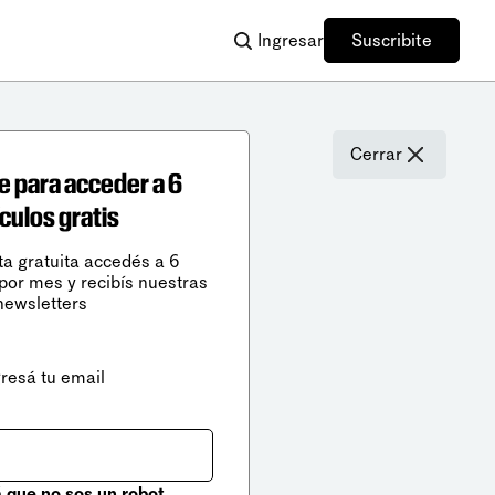
Ingresar
Suscribite
Cerrar
e para acceder a 6
ículos gratis
ta gratuita accedés a 6
 por mes y recibís nuestras
newsletters
gresá tu email
que no sos un robot