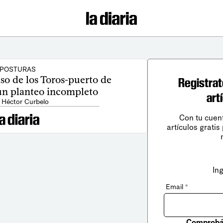
POSTURAS
aso de los Toros-puerto de
Registrat
un planteo incompleto
art
 Héctor Curbelo
Con tu cuen
artículos gratis
In
Email
*
Comprobá 