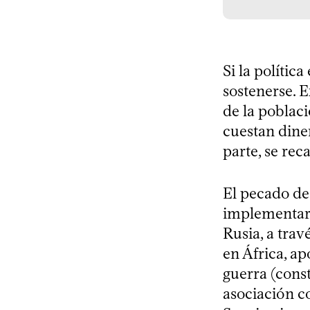
Si la polític
sostenerse. E
de la poblaci
cuestan diner
parte, se rec
El pecado de
implementar 
Rusia, a tra
en África, ap
guerra (cons
asociación co