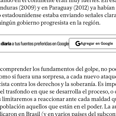
ando en el continente eran muy fuertes. En esa
nduras (2009) y en Paraguay (2012) ya habían 
 estadounidense estaba enviando señales clara
ningún gobierno progresista en la región.
a diaria
a tus fuentes preferidas en Google
Agregar en Google
 comprender los fundamentos del golpe, no p
como si fuera una sorpresa, a cada nuevo ataqu
ista contra los derechos y la soberanía. Es imp
 trasfondo en que se desarrolla el proceso, o 
s limitaremos a reaccionar ante cada maldad 
la población aquellos que están en el poder. La 
icaron en Brasil (y en varios países del subcon