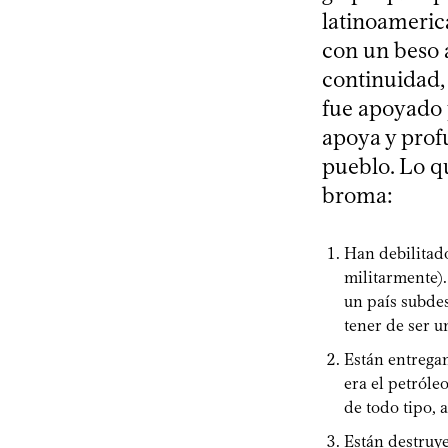
latinoameric
con un beso 
continuidad,
fue apoyado p
apoya y prof
pueblo. Lo qu
broma:
Han debilitado
militarmente)
un país subdes
tener de ser u
Están entregan
era el petróle
de todo tipo, 
Están destruy