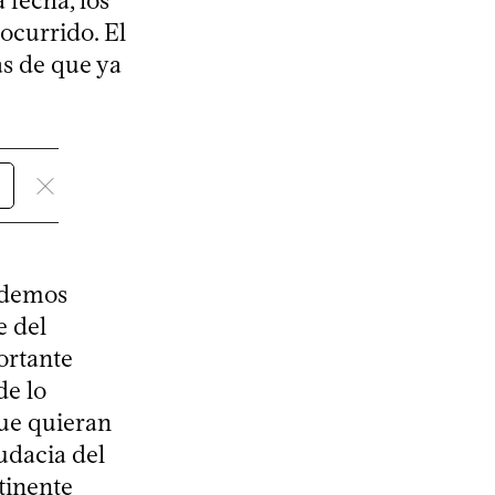
 fecha, los
ocurrido. El
s de que ya
odemos
e del
ortante
de lo
que quieran
audacia del
tinente