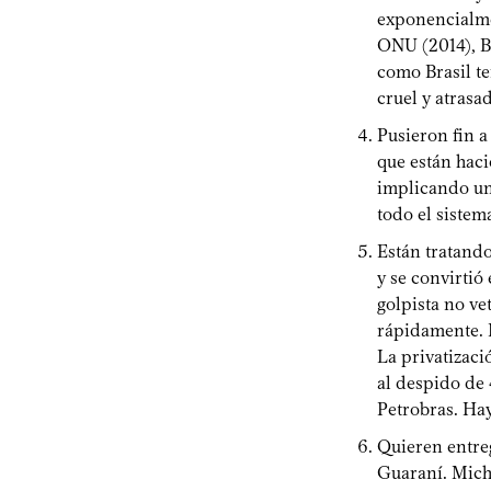
exponencialme
ONU (2014), B
como Brasil te
cruel y atrasa
Pusieron fin a
que están hac
implicando un
todo el sistem
Están tratando
y se convirtió
golpista no ve
rápidamente. L
La privatizaci
al despido de 
Petrobras. Hay
Quieren entreg
Guaraní. Mich