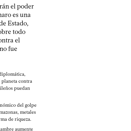
rán el poder
naro es una
de Estado,
sobre todo
ntra el
 no fue
diplomática,
 planeta contra
sileños puedan
conómico del golpe
 Amazonas, metales
orma de riqueza.
l hambre aumente