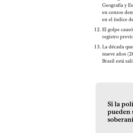
Geografía y Es
en censos dem
en el índice d
El golpe causó
registro previ
La década que
nueve años (20
Brasil está sa
Si la po
pueden s
soberaní