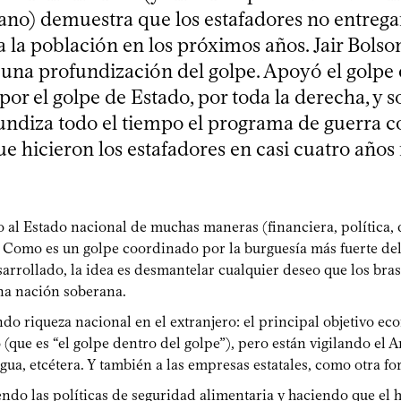
ano) demuestra que los estafadores no entrega
a la población en los próximos años. Jair Bolso
 una profundización del golpe. Apoyó el golpe 
or el golpe de Estado, por toda la derecha, y 
undiza todo el tiempo el programa de guerra co
e hicieron los estafadores en casi cuatro años
 al Estado nacional de muchas maneras (financiera, política, 
. Como es un golpe coordinado por la burguesía más fuerte del
arrollado, la idea es desmantelar cualquier deseo que los bra
na nación soberana.
do riqueza nacional en el extranjero: el principal objetivo e
o (que es “el golpe dentro del golpe”), pero están vigilando el
agua, etcétera. Y también a las empresas estatales, como otra f
endo las políticas de seguridad alimentaria y haciendo que e