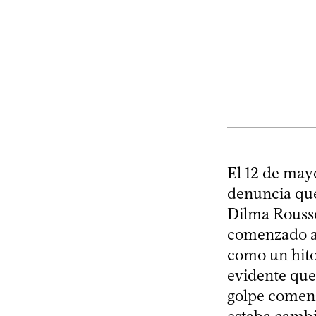
El 12 de mayo
denuncia que 
Dilma Roussef
comenzado an
como un hito
evidente que
golpe comenzó