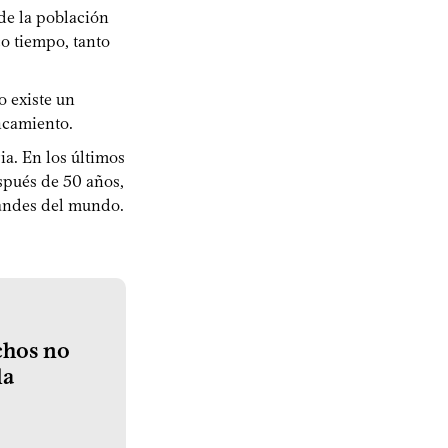
de la población
o tiempo, tanto
o existe un
ancamiento.
a. En los últimos
spués de 50 años,
grandes del mundo.
echos no
la