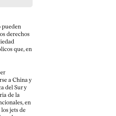
no pueden
 los derechos
ciedad
licos que, en
rer
rse a China y
a del Sur y
ria de la
cionales, en
los jets de