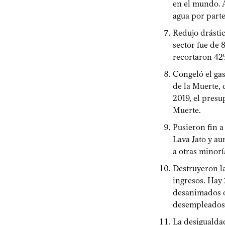
en el mundo. A
agua por part
Redujo drástic
sector fue de 
recortaron 42%
Congeló el ga
de la Muerte, 
2019, el presu
Muerte.
Pusieron fin a
Lava Jato y au
a otras minor
Destruyeron la
ingresos. Hay
desanimados o 
desempleados
La desigualdad