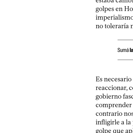
estaba cambi
golpes en Ho
imperialismo
no toleraría 
Sumá
l
Es necesario
reaccionar, 
gobierno fasc
comprender el
contrario no
infligirle a 
golpe que apl