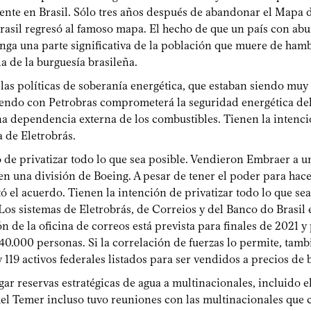
nte en Brasil. Sólo tres años después de abandonar el Mapa 
rasil regresó al famoso mapa. El hecho de que un país con ab
nga una parte significativa de la población que muere de hamb
da de la burguesía brasileña.
 las políticas de soberanía energética, que estaban siendo muy
iendo con Petrobras comprometerá la seguridad energética del 
a dependencia externa de los combustibles. Tienen la intenci
a de Eletrobrás.
 de privatizar todo lo que sea posible. Vendieron Embraer a u
 en una división de Boeing. A pesar de tener el poder para hace
tó el acuerdo. Tienen la intención de privatizar todo lo que sea
os sistemas de Eletrobrás, de Correios y del Banco do Brasil e
ón de la oficina de correos está prevista para finales de 2021 y
40.000 personas. Si la correlación de fuerzas lo permite, tam
 119 activos federales listados para ser vendidos a precios de
ar reservas estratégicas de agua a multinacionales, incluido e
el Temer incluso tuvo reuniones con las multinacionales que c