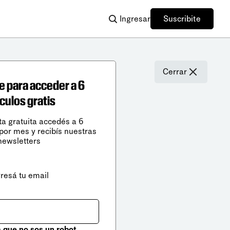
Ingresar
Suscribite
Cerrar
e para acceder a 6
ículos gratis
ta gratuita accedés a 6
 por mes y recibís nuestras
newsletters
gresá tu email
que no sos un robot