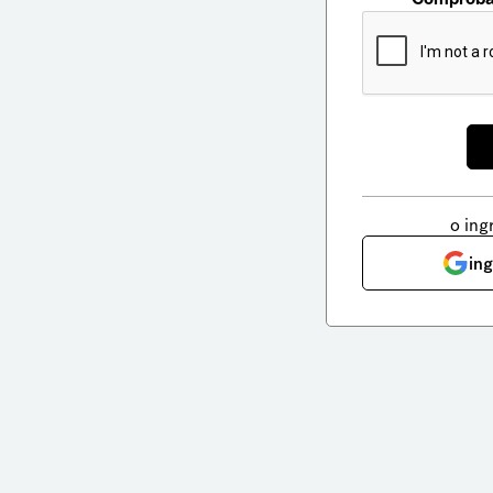
o ing
in