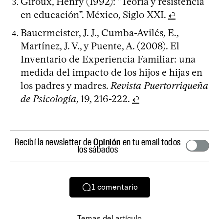
Giroux, Henry (1992): “Teoría y resistencia
en educación”. México, Siglo XXI.
↩
Bauermeister, J. J., Cumba-Avilés, E.,
Martínez, J. V., y Puente, A. (2008). El
Inventario de Experiencia Familiar: una
medida del impacto de los hijos e hijas en
los padres y madres.
Revista Puertorriqueña
de Psicología
, 19, 216-222.
↩
Recibí la newsletter de
Opinión
en tu email todos
los sábados
1
comentario
Temas del artículo