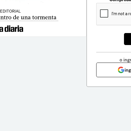
EDITORIAL
entro de una tormenta
o ing
in