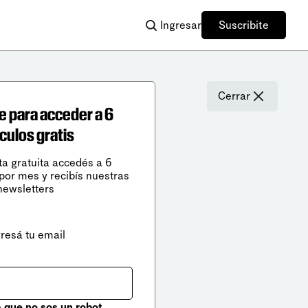
Ingresar
Suscribite
Cerrar
e para acceder a 6
ículos gratis
ta gratuita accedés a 6
 por mes y recibís nuestras
newsletters
gresá tu email
que no sos un robot