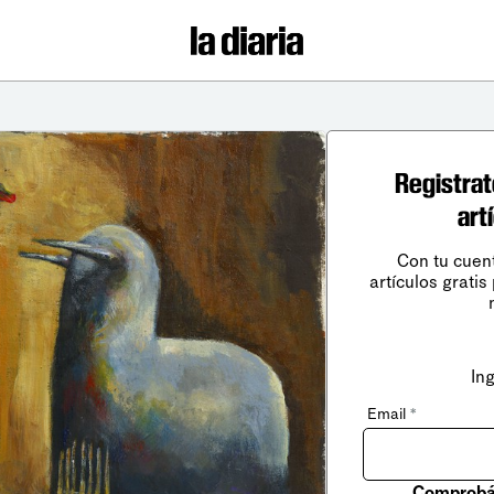
Registrat
art
Con tu cuen
artículos gratis
In
Email
*
Comprobá 