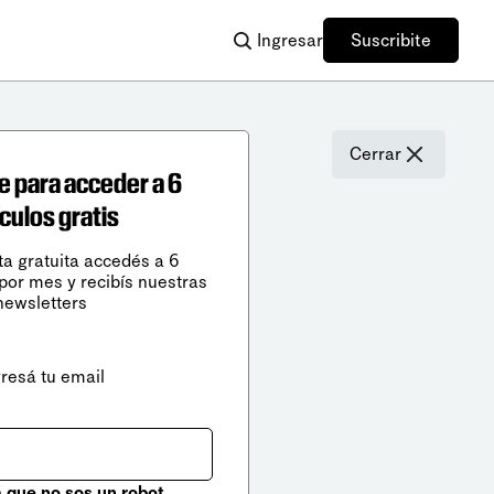
Ingresar
Suscribite
Cerrar
e para acceder a 6
ículos gratis
ta gratuita accedés a 6
 por mes y recibís nuestras
newsletters
gresá tu email
que no sos un robot