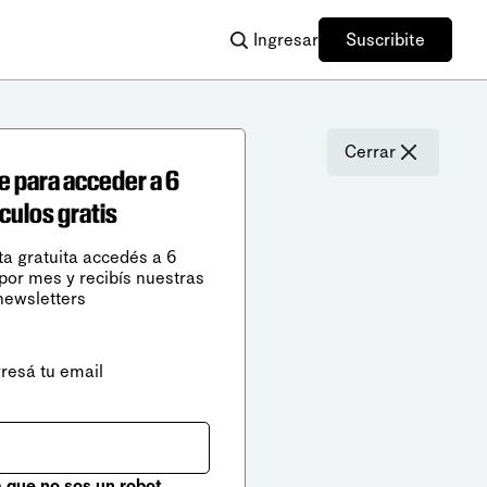
Ingresar
Suscribite
Cerrar
e para acceder a 6
ículos gratis
ta gratuita accedés a 6
 por mes y recibís nuestras
newsletters
gresá tu email
que no sos un robot