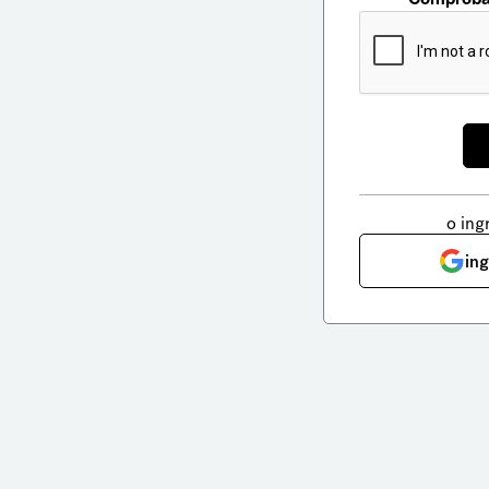
o ing
in