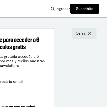
Ingresar
Suscribite
Cerrar
e para acceder a 6
ículos gratis
ta gratuita accedés a 6
 por mes y recibís nuestras
newsletters
gresá tu email
que no sos un robot