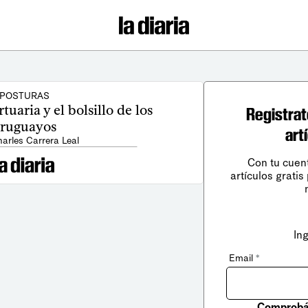
POSTURAS
tuaria y el bolsillo de los
Registrat
ruguayos
art
harles Carrera Leal
Con tu cuen
artículos gratis
In
Email
*
Comprobá 