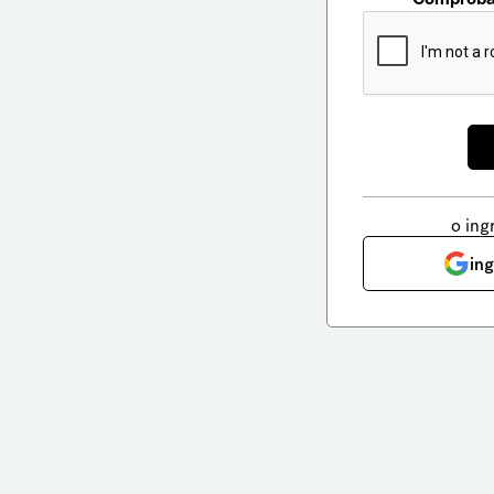
o ing
in