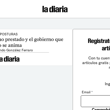
POSTURAS
o prestado y el gobierno que
Registrat
o se anima
art
ndo González Ferraro
Con tu cuen
artículos gratis
In
Email
*
Comprobá 