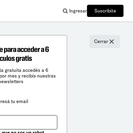
Ingresar
Suscribite
Cerrar
e para acceder a 6
ículos gratis
ta gratuita accedés a 6
 por mes y recibís nuestras
newsletters
gresá tu email
que no sos un robot