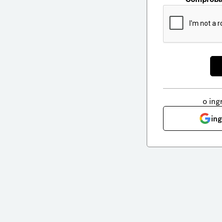
o ing
in